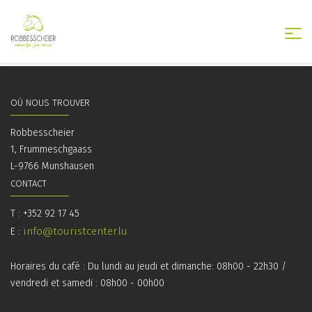
Togg
nav
OÙ NOUS TROUVER
Robbesscheier
1, Frummeschgaass
L-9766 Munshausen
CONTACT
T : +352 92 17 45
info@touristcenter.lu
E :
Horaires du café : Du lundi au jeudi et dimanche: 08h00 - 22h30 /
vendredi et samedi : 08h00 - 00h00