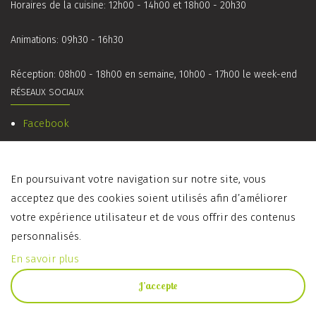
Horaires de la cuisine: 12h00 - 14h00 et 18h00 - 20h30
Animations: 09h30 - 16h30
Réception: 08h00 - 18h00 en semaine, 10h00 - 17h00 le week-end
RÉSEAUX SOCIAUX
Facebook
Instagram
En poursuivant votre navigation sur notre site, vous
acceptez que des cookies soient utilisés afin d’améliorer
votre expérience utilisateur et de vous offrir des contenus
© 2017 Tourist Center Robbesscheier. Tous droits réservés.
personnalisés.
En savoir plus
J’accepte