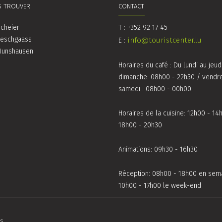
 TROUVER
CONTACT
cheier
T : +352 92 17 45
meschgaass
info@touristcenter.lu
E :
Munshausen
Horaires du café : Du lundi au jeud
dimanche: 08h00 - 22h30 / vendre
samedi : 08h00 - 00h00
Horaires de la cuisine: 12h00 - 14
18h00 - 20h30
Animations: 09h30 - 16h30
Réception: 08h00 - 18h00 en sema
10h00 - 17h00 le week-end
s.