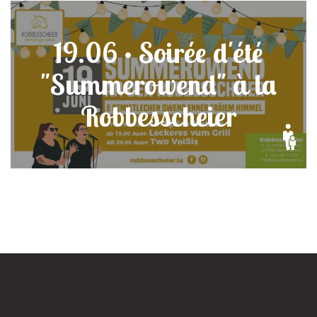
19.06 • Soirée d'été
"Summerowend" à la
Robbesscheier