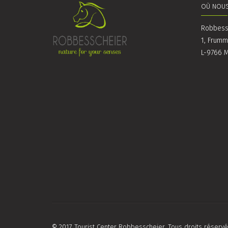
OÙ NOUS
Robbess
1, Frum
L-9766 
© 2017 Tourist Center Robbesscheier. Tous droits réservé