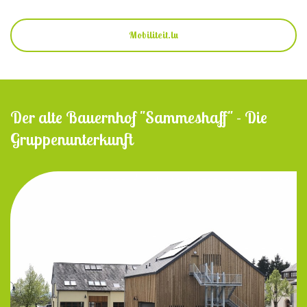
Mobiliteit.lu
Der alte Bauernhof "Sammeshaff" - Die
Gruppenunterkunft