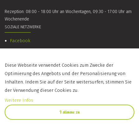
Rezeption: 08:00 - 18:00 Uhr an Wochentagen, 09:30 - 17:00 Uhr am
Wochenende
SOZIALE NETZWERKE
Facebook
Instagram
Diese Webseite verwendet Cookies zum Zwecke der
Optimierung des Angebots und der Personalisierung von
Inhalten. Indem Sie auf der Seite weitersurfen, stimmen Sie
© 2017 Tourist Center Robbesscheier. Alle Rechte vorbehalten
der Verwendung dieser Cookies zu.
Weitere Infos
I stimme zu