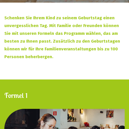
Schenken Sie Ihrem Kind zu seinem Geburtstag einen
unvergesslichen Tag. Mit Familie oder Freunden können
Sie mit unseren Formeln das Programm wählen, das am
besten zu Ihnen passt. Zusätzlich zu den Geburtstagen
können wir für Ihre Familienveranstaltungen bis zu 100
Personen beherbergen.
Formel 1